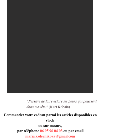
"J'essaye de faire éclore les fleurs qui poussent
dans ma tête."
(Kurt Kobain)
Commandez votre cadeau parmi les articles disponibles en
stock
ou sur mesure,
par téléphone
06 95 96 04 03
ou par email
maria.v.oleynikova@gmail.com