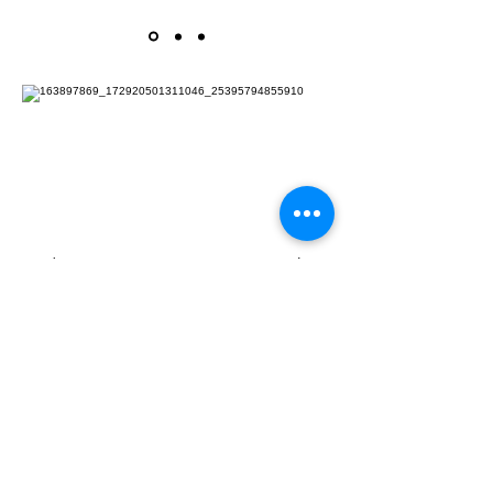
Bijoux floraux
Commandez ou louez vos
accessoires floraux pour toute
occasion:
session photo, mariage, soirée à
thème!..