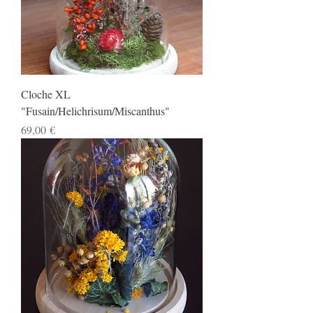
Cloche XL
"Fusain/Helichrisum/Miscanthus"
Prix
69,00 €