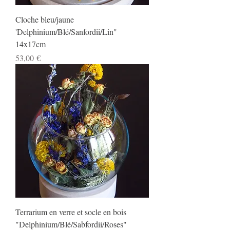
Cloche bleu/jaune
'Delphinium/Blé/Sanfordii/Lin"
14x17cm
Prix
53,00 €
Terrarium en verre et socle en bois
"Delphinium/Blé/Sabfordii/Roses"