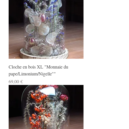
Cloche en bois XL "Monnaie du
pape/Limonium/Nigelle""
Prix
69,00 €