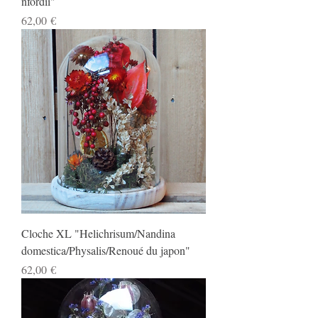
nfordii"
Prix
62,00 €
Cloche XL "Helichrisum/Nandina
domestica/Physalis/Renoué du japon"
Prix
62,00 €