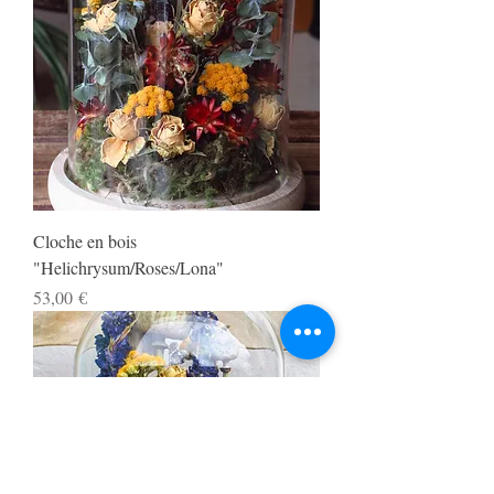
Cloche en bois
"Helichrysum/Roses/Lona"
Prix
53,00 €