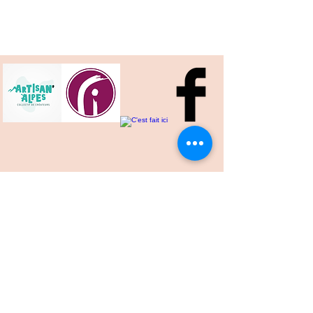
Maria Oleynikova
39 Route du Vercors
38360 Sassenage
Tel.:
06 95 96 04 03
E-mail:
maria.v.oleynikova@gmail.com
Observer, respecter, créer, recycler, ne rien