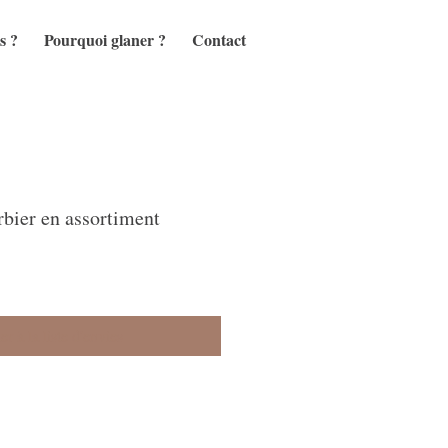
s ?
Pourquoi glaner ?
Contact
rbier en assortiment
r à la liste d'envies