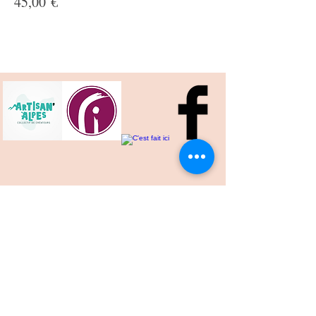
Prix
45,00 €
Maria Oleynikova
39 Route du Vercors
38360 Sassenage
Tel.:
06 95 96 04 03
E-mail:
maria.v.oleynikova@gmail.com