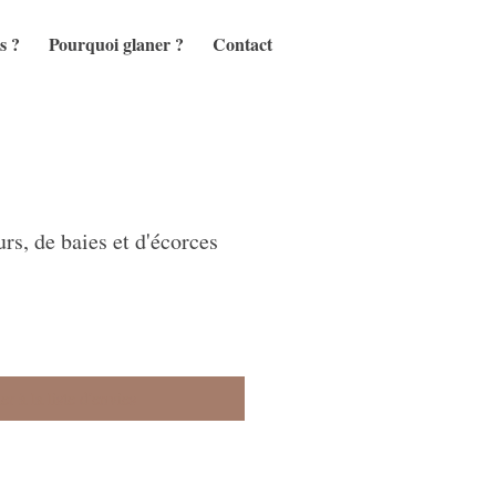
s ?
Pourquoi glaner ?
Contact
rs, de baies et d'écorces
r à la liste d'envies