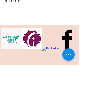
Prix
45,00 €
Maria Oleynikova
39 Route du Vercors
38360 Sassenage
Tel.:
06 95 96 04 03
E-mail:
maria.v.oleynikova@gmail.com