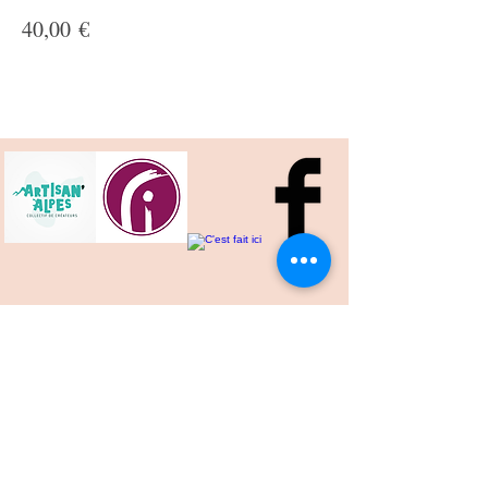
Prix
40,00 €
Maria Oleynikova
39 Route du Vercors
38360 Sassenage
Tel.:
06 95 96 04 03
E-mail:
maria.v.oleynikova@gmail.com